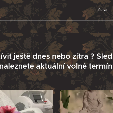
Úvod
vit ještě dnes nebo zítra ? Sled
aleznete aktuální volné termí