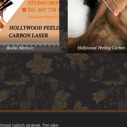
Studio Mony.cz
Hollywood Peeling Carbon 
©2022 -Ennya-Thai.cz
Vytvořeno službou
Webnode
Cookies
ečnost našich stránek. Tím vám